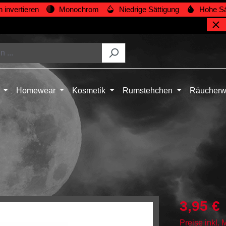
 invertieren
Monochrom
Niedrige Sättigung
Hohe Sä
Homewear
Kosmetik
Rumstehchen
Räucherw
3,95 €
Preise inkl.