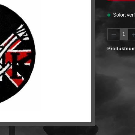
Sofort verf
Produkt 
Produktnu