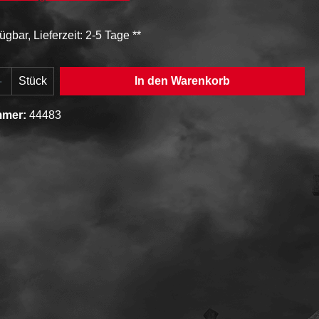
ügbar, Lieferzeit: 2-5 Tage **
Anzahl: Gib den gewünschten Wert ein oder
Stück
In den Warenkorb
mmer:
44483