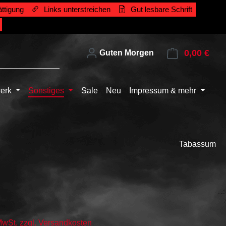
ttigung
Links unterstreichen
Gut lesbare Schrift
0,00 €
Ware
Guten Morgen
erk
Sonstiges
Sale
Neu
Impressum & mehr
Tabassum
 MwSt. zzgl. Versandkosten