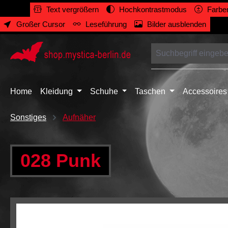
Text vergrößern
Hochkontrastmodus
Farben
springen
Zur Hauptnavigation springen
Großer Cursor
Leseführung
Bilder ausblenden
Home
Kleidung
Schuhe
Taschen
Accessoires
Sonstiges
Aufnäher
028 Punk
Bildergalerie überspringen