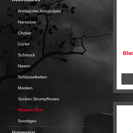
Armbänder,Armstulpen
Harnesse
Choker
Gürtel
Bla
Schmuck
Nieten
Schlüsselketten
Masken
Socken,Strumpfhosen
Mützen,Hüte
Sonstiges
Homewear