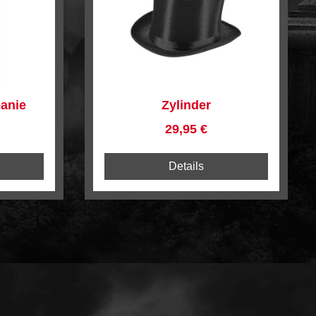
eanie
Zylinder
Preis:
Regulärer Preis:
29,95 €
Details