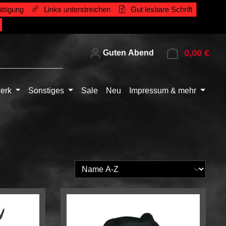
ttigung
Links unterstreichen
Gut lesbare Schrift
0,00 €
Ware
Guten Abend
erk
Sonstiges
Sale
Neu
Impressum & mehr