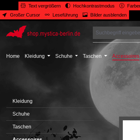
Text vergrößern
Hochkontrastmodus
Farben
springen
Zur Hauptnavigation springen
Großer Cursor
Leseführung
Bilder ausblenden
Home
Kleidung
Schuhe
Taschen
Accessoires
Kleidung
Schuhe
Taschen
Accessoires