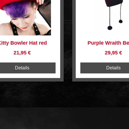
itty Bowler Hat red
Purple Wraith B
AC45809
Regulärer Preis:
Regulärer 
21,95 €
29,95 €
Details
Details