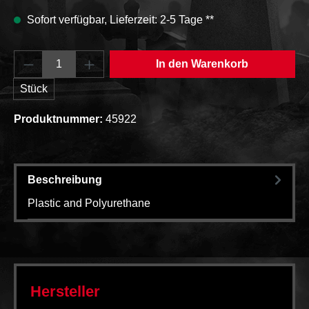
Sofort verfügbar, Lieferzeit: 2-5 Tage **
Produkt Anzahl: Gib den gewünschten Wert e
In den Warenkorb
Stück
Produktnummer:
45922
Beschreibung
Plastic and Polyurethane
Hersteller