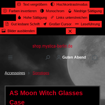
Text vergrößern
Hochkontrastmodus
alt springen
Farben invertieren
Monochrom
Niedrige Sättigung
Hohe Sättigung
Links unterstreichen
Gut lesbare Schrift
Großer Cursor
Leseführung
Bilder ausblenden
Ware
Guten Abend
Accessoires
Sonstiges
AS Moon Witch Glasses
Case