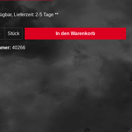
ügbar, Lieferzeit: 2-5 Tage **
Anzahl: Gib den gewünschten Wert ein oder
Stück
In den Warenkorb
mmer:
40266