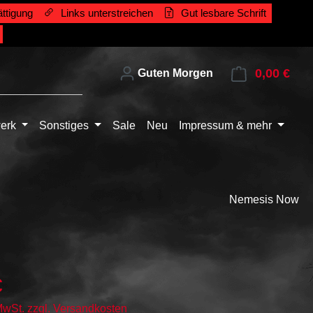
ttigung
Links unterstreichen
Gut lesbare Schrift
0,00 €
Ware
Guten Morgen
erk
Sonstiges
Sale
Neu
Impressum & mehr
Nemesis Now
€
 MwSt. zzgl. Versandkosten