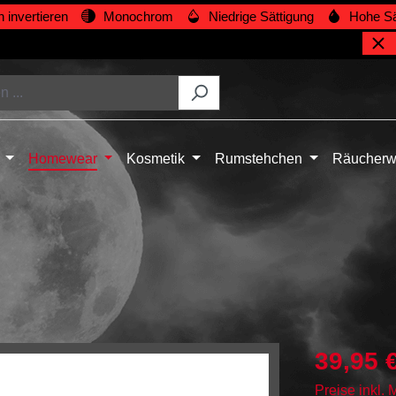
 invertieren
Monochrom
Niedrige Sättigung
Hohe Sä
Homewear
Kosmetik
Rumstehchen
Räucherw
39,95 
Preise inkl.