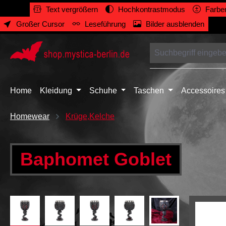
Text vergrößern
Hochkontrastmodus
Farben
springen
Zur Hauptnavigation springen
Großer Cursor
Leseführung
Bilder ausblenden
Home
Kleidung
Schuhe
Taschen
Accessoires
Homewear
Krüge,Kelche
Baphomet Goblet
Bildergalerie überspringen