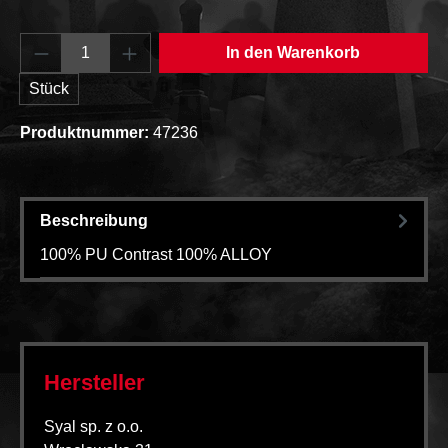
Produkt Anzahl: Gib den gewünschten Wert e
In den Warenkorb
Stück
Produktnummer:
47236
Beschreibung
100% PU Contrast 100% ALLOY
Hersteller
Syal sp. z o.o.