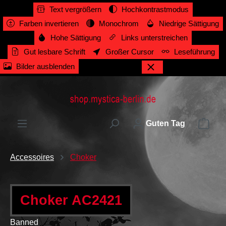
Text vergrößern
Hochkontrastmodus
alt springen
Farben invertieren
Monochrom
Niedrige Sättigung
Hohe Sättigung
Links unterstreichen
Gut lesbare Schrift
Großer Cursor
Leseführung
Bilder ausblenden
Ware
Guten Tag
Accessoires
Choker
Choker AC2421
Banned