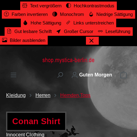
Text vergrößern
Hochkontrastmodus
alt springen
Farben invertieren
Monochrom
Niedrige Sättigung
Hohe Sättigung
Links unterstreichen
Gut lesbare Schrift
Großer Cursor
Leseführung
Bilder ausblenden
Ware
Guten Morgen
Kleidung
Herren
Hemden,Tops
Conan Shirt
Innocent Clothing