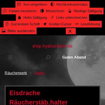
Text vergrößern
Hochkontrastmodus
alt springen
Farben invertieren
Monochrom
Niedrige Sättigung
Hohe Sättigung
Links unterstreichen
Gut lesbare Schrift
Großer Cursor
Leseführung
Bilder ausblenden
Ware
Guten Abend
Räucherwerk
Halter
Eisdrache
Räucherstäb.halter