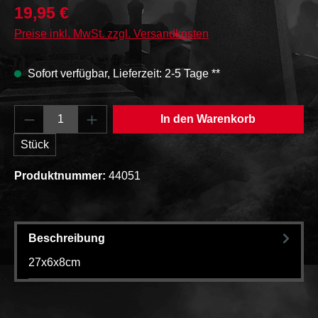
19,95 €
Preise inkl. MwSt. zzgl. Versandkosten
Sofort verfügbar, Lieferzeit: 2-5 Tage **
Produkt Anzahl: Gib den gewünschten Wert e
In den Warenkorb
Stück
Produktnummer:
44051
Beschreibung
27x6x8cm