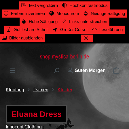
Text vergrößern
Hochkontrastmodus
alt springen
Farben invertieren
Monochrom
Niedrige Sättigung
Hohe Sättigung
Links unterstreichen
Gut lesbare Schrift
Großer Cursor
Leseführung
Bilder ausblenden
Ware
Guten Morgen
Kleidung
Damen
Kleider
Eluana Dress
Innocent Clothing