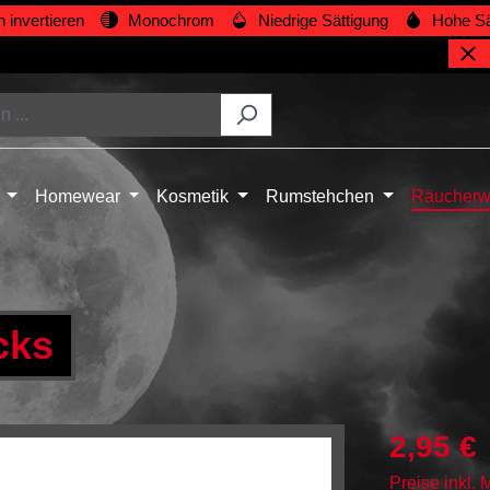
 invertieren
Monochrom
Niedrige Sättigung
Hohe Sä
Homewear
Kosmetik
Rumstehchen
Räucherw
cks
2,95 €
Preise inkl.