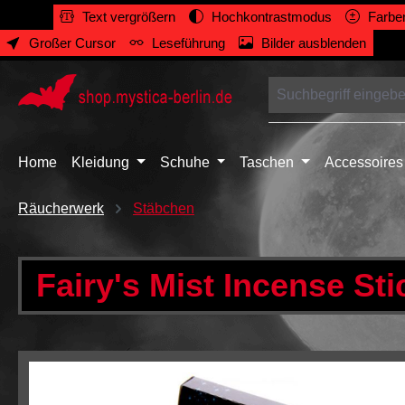
Text vergrößern
Hochkontrastmodus
Farben
springen
Zur Hauptnavigation springen
Großer Cursor
Leseführung
Bilder ausblenden
Home
Kleidung
Schuhe
Taschen
Accessoires
Räucherwerk
Stäbchen
Fairy's Mist Incense Sti
Bildergalerie überspringen