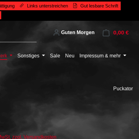
ttigung
Links unterstreichen
Gut lesbare Schrift
0,00 €
Ware
Guten Morgen
erk
Sonstiges
Sale
Neu
Impressum & mehr
Puckator
 MwSt. zzgl. Versandkosten