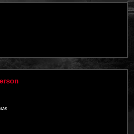
Person
omas