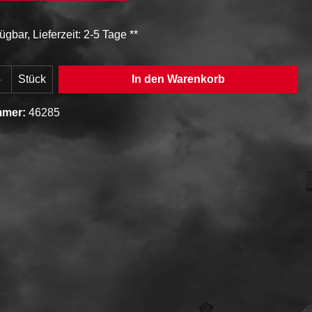
ügbar, Lieferzeit: 2-5 Tage **
Anzahl: Gib den gewünschten Wert ein oder
Stück
In den Warenkorb
mmer:
46285