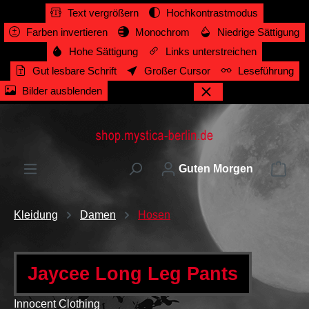
Text vergrößern
Hochkontrastmodus
alt springen
Farben invertieren
Monochrom
Niedrige Sättigung
Hohe Sättigung
Links unterstreichen
Gut lesbare Schrift
Großer Cursor
Leseführung
Bilder ausblenden
Ware
Guten Morgen
Kleidung
Damen
Hosen
Jaycee Long Leg Pants
Innocent Clothing