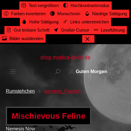
Text vergrößern
Hochkontrastmodus
alt springen
Farben invertieren
Monochrom
Niedrige Sättigung
Hohe Sättigung
Links unterstreichen
Gut lesbare Schrift
Großer Cursor
Leseführung
Bilder ausblenden
Ware
Guten Morgen
Rumstehchen
sonstige_Figuren
Mischievous Feline
Nemesis Now