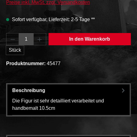
Preise inkl. MwSt. zzgl. Versandkosten
Sofort verfügbar, Lieferzeit: 2-5 Tage **
Produkt Anzahl: Gib den gewünschten Wert e
In den Warenkorb
Stück
Produktnummer:
45477
Beschreibung
Die Figur ist sehr detailliert verarbeitet und
handbemalt 10.5cm