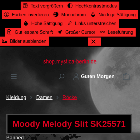
Text vergrößern
Hochkontrastmodus
alt springen
Farben invertieren
Monochrom
Niedrige Sättigung
Hohe Sättigung
Links unterstreichen
Gut lesbare Schrift
Großer Cursor
Leseführung
Bilder ausblenden
Ware
Guten Morgen
Kleidung
Damen
Röcke
Moody Melody Slit SK25571
Banned