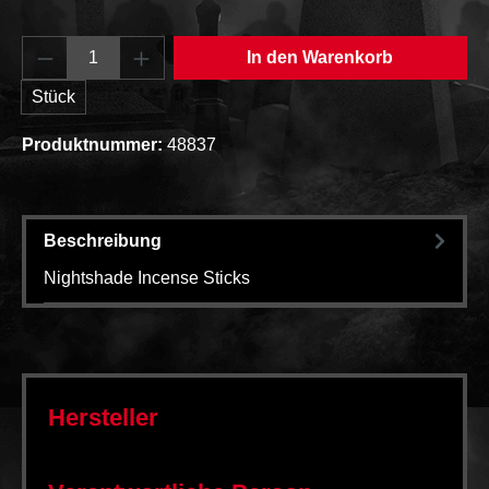
Produkt Anzahl: Gib den gewünschten Wert e
In den Warenkorb
Stück
Produktnummer:
48837
Beschreibung
Nightshade Incense Sticks
Hersteller