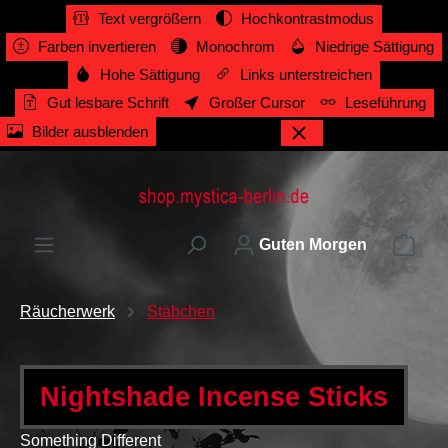
Text vergrößern
Hochkontrastmodus
alt springen
Farben invertieren
Monochrom
Niedrige Sättigung
Hohe Sättigung
Links unterstreichen
Gut lesbare Schrift
Großer Cursor
Leseführung
Bilder ausblenden
Ware
Guten Morgen
Räucherwerk
Stäbchen
Nightshade Incense Sticks
Something Different