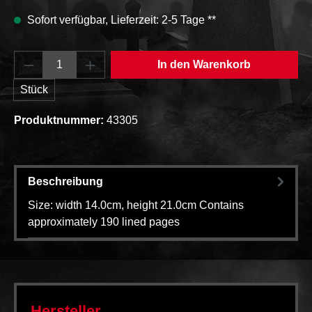
Sofort verfügbar, Lieferzeit: 2-5 Tage **
Produkt Anzahl: Gib den gewünschten Wert e
In den Warenkorb
Stück
Produktnummer:
43305
Beschreibung
Size: width 14.0cm, height 21.0cm Contains
approximately 190 lined pages
Hersteller