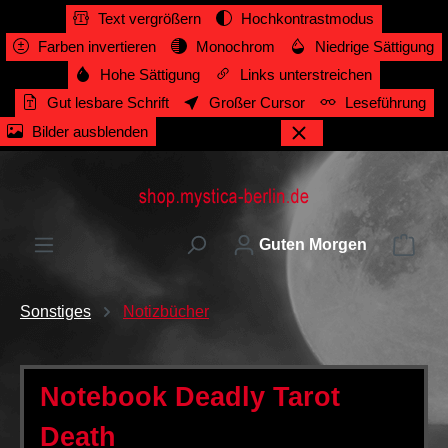
Text vergrößern
Hochkontrastmodus
alt springen
Farben invertieren
Monochrom
Niedrige Sättigung
Hohe Sättigung
Links unterstreichen
Gut lesbare Schrift
Großer Cursor
Leseführung
Bilder ausblenden
Ware
Guten Morgen
Sonstiges
Notizbücher
Notebook Deadly Tarot
Death