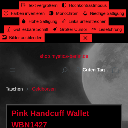
Text vergrößern
Hochkontrastmodus
alt springen
Farben invertieren
Monochrom
Niedrige Sättigung
Hohe Sättigung
Links unterstreichen
Gut lesbare Schrift
Großer Cursor
Leseführung
Bilder ausblenden
Ware
Guten Tag
Taschen
Geldbörsen
Pink Handcuff Wallet
WBN1427