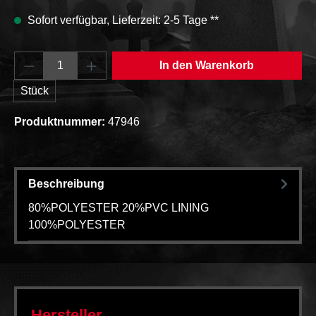
Sofort verfügbar, Lieferzeit: 2-5 Tage **
Produkt Anzahl: Gib den gewünschten Wert e
In den Warenkorb
Stück
Produktnummer:
47946
Beschreibung
80%POLYESTER 20%PVC LINING
100%POLYESTER
Hersteller