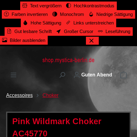
Text vergrößern
Hochkontrastmodus
alt springen
Farben invertieren
Monochrom
Niedrige Sättigung
Hohe Sättigung
Links unterstreichen
Gut lesbare Schrift
Großer Cursor
Leseführung
Bilder ausblenden
Ware
Guten Abend
Accessoires
Choker
Pink Wildmark Choker
AC45770