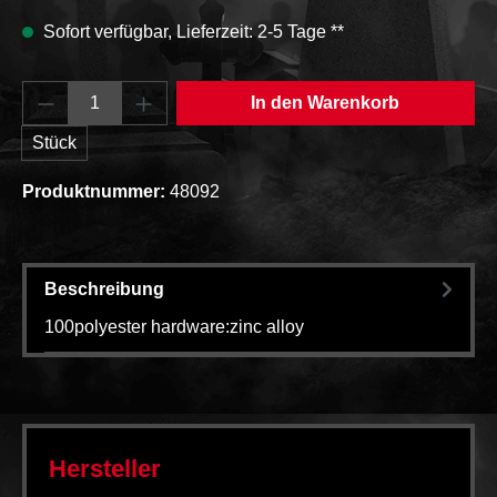
Sofort verfügbar, Lieferzeit: 2-5 Tage **
Produkt Anzahl: Gib den gewünschten Wert e
In den Warenkorb
Stück
Produktnummer:
48092
Beschreibung
100polyester hardware:zinc alloy
Hersteller