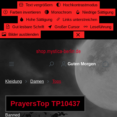
Text vergrößern
Hochkontrastmodus
alt springen
Farben invertieren
Monochrom
Niedrige Sättigung
Hohe Sättigung
Links unterstreichen
Gut lesbare Schrift
Großer Cursor
Leseführung
Bilder ausblenden
Ware
Guten Morgen
Kleidung
Damen
Tops
PrayersTop TP10437
Banned