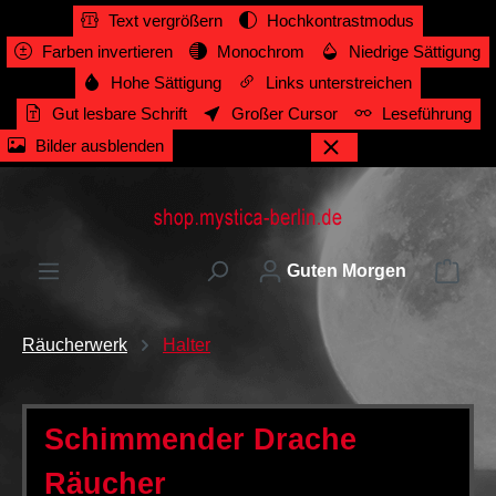
Text vergrößern
Hochkontrastmodus
alt springen
Farben invertieren
Monochrom
Niedrige Sättigung
Hohe Sättigung
Links unterstreichen
Gut lesbare Schrift
Großer Cursor
Leseführung
Bilder ausblenden
Ware
Guten Morgen
Räucherwerk
Halter
Schimmender Drache
Räucher