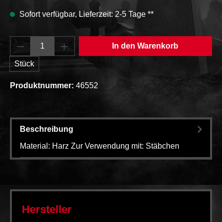
Sofort verfügbar, Lieferzeit: 2-5 Tage **
Produkt Anzahl: Gib den gewünschten Wert e
In den Warenkorb
Stück
Produktnummer:
46552
Beschreibung
Material: Harz Zur Verwendung mit: Stäbchen
Hersteller