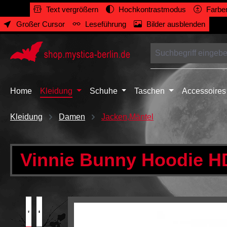
Text vergrößern
Hochkontrastmodus
Farben
springen
Zur Hauptnavigation springen
Großer Cursor
Leseführung
Bilder ausblenden
Home
Kleidung
Schuhe
Taschen
Accessoires
Kleidung
Damen
Jacken,Mäntel
Vinnie Bunny Hoodie H
Bildergalerie überspringen