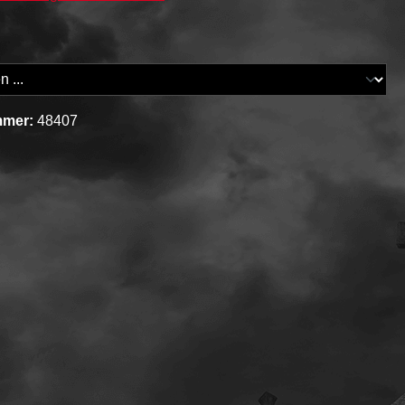
mmer:
48407