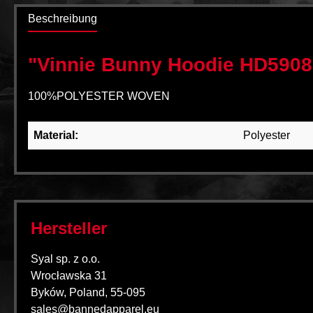
Beschreibung
"Vinnie Bunny Hoodie HD5908
100%POLYESTER WOVEN
Material:
Polyester
Hersteller
Syal sp. z o.o.
Wrocławska 31
Byków, Poland, 55-095
sales@bannedapparel.eu