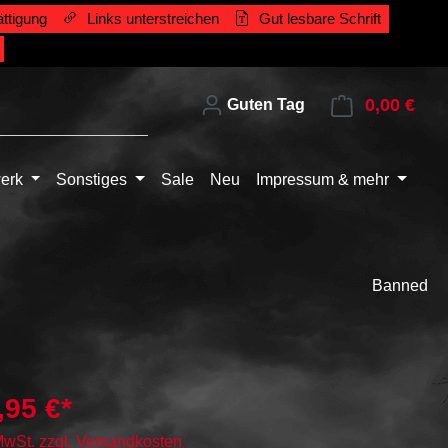
ttigung
Links unterstreichen
Gut lesbare Schrift
0,00 €
Ware
Guten Tag
erk
Sonstiges
Sale
Neu
Impressum & mehr
Banned
,95 €*
 MwSt. zzgl. Versandkosten