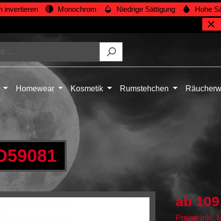
 invertieren
Monochrom
Niedrige Sättigung
Hohe Sä
Homewear
Kosmetik
Rumstehchen
Räucherw
D59081
ab
109
Preise inkl.