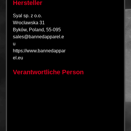
Hersteller
Syal sp. z o.o.
Wrocławska 31
Byków, Poland, 55-095
sales@bannedapparel.e
u
https://www.bannedappar
el.eu
Verantwortliche Person