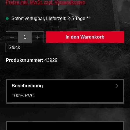
Preise inkl. MwSt. zzgl. Versandkosten
Sofort verfügbar, Lieferzeit: 2-5 Tage **
Produkt Anzahl: Gib den gewünschten Wert e
In den Warenkorb
Stück
Produktnummer:
43929
Beschreibung
100% PVC