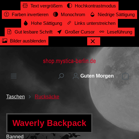
Text vergrößern
Hochkontrastmodus
alt springen
Farben invertieren
Monochrom
Niedrige Sättigung
Hohe Sättigung
Links unterstreichen
Gut lesbare Schrift
Großer Cursor
Leseführung
Bilder ausblenden
Ware
Guten Morgen
Taschen
Rucksäcke
Waverly Backpack
Banned