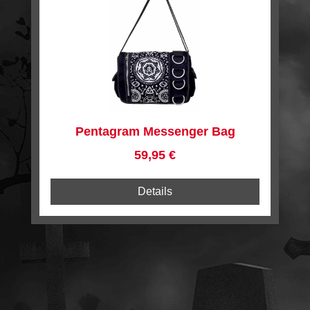
Pentagram Messenger Bag
BBN790
Regulärer Preis:
59,95 €
Details