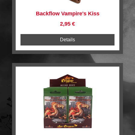
Backflow Vampire's Kiss
Regulärer Preis:
2,95 €
Details