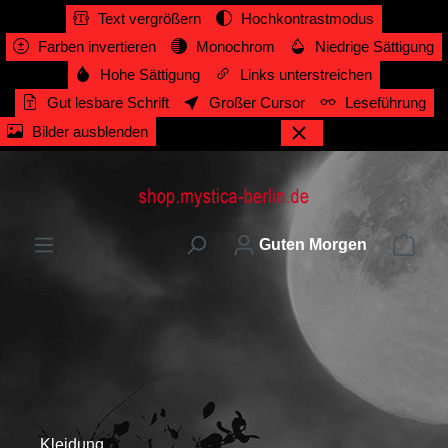
Text vergrößern
Hochkontrastmodus
alt springen
Farben invertieren
Monochrom
Niedrige Sättigung
Hohe Sättigung
Links unterstreichen
Gut lesbare Schrift
Großer Cursor
Leseführung
Bilder ausblenden
Ware
Guten Morgen
Kleidung