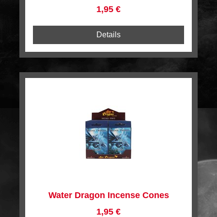
Regulärer Preis:
1,95 €
Details
Water Dragon Incense Cones
Regulärer Preis:
1,95 €